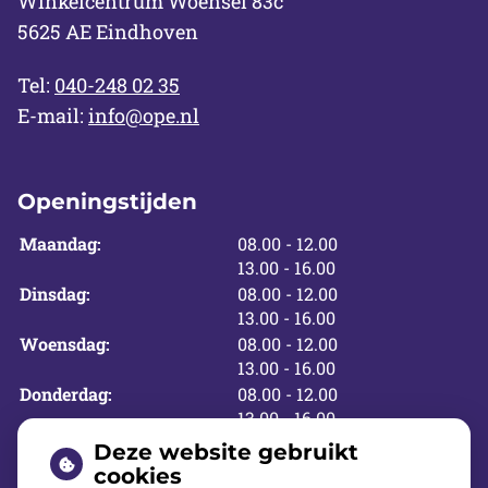
Winkelcentrum Woensel 83c
5625 AE Eindhoven
Tel:
040-248 02 35
E-mail:
info@ope.nl
Openingstijden
tot
Maandag:
08.00
- 12.00
tot
13.00
- 16.00
tot
Dinsdag:
08.00
- 12.00
tot
13.00
- 16.00
tot
Woensdag:
08.00
- 12.00
tot
13.00
- 16.00
tot
Donderdag:
08.00
- 12.00
tot
13.00
- 16.00
tot
Vrijdag:
08.00
- 12.00
Deze website gebruikt
tot
13.00
- 16.00
cookies