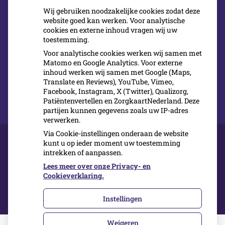
Wij gebruiken noodzakelijke cookies zodat deze
website goed kan werken. Voor analytische
Buiten openingstijden
cookies en externe inhoud vragen wij uw
toestemming.
U kunt in de weekenden en vakanties met
Voor analytische cookies werken wij samen met
pijnklachten terecht bij de Tandartsenpost op de
Matomo en Google Analytics. Voor externe
inhoud werken wij samen met Google (Maps,
Aalsterweg 108, in Eindhoven. Tel. nr.:
0900-1515
.
Translate en Reviews), YouTube, Vimeo,
Facebook, Instagram, X (Twitter), Qualizorg,
Patiëntenvertellen en ZorgkaartNederland. Deze
partijen kunnen gegevens zoals uw IP-adres
verwerken.
Via Cookie-instellingen onderaan de website
kunt u op ieder moment uw toestemming
intrekken of aanpassen.
Over ons
Kwaliteit
Lees meer over onze Privacy- en
Inschrijven
Cookieverklaring.
Contact
Instellingen
Weigeren