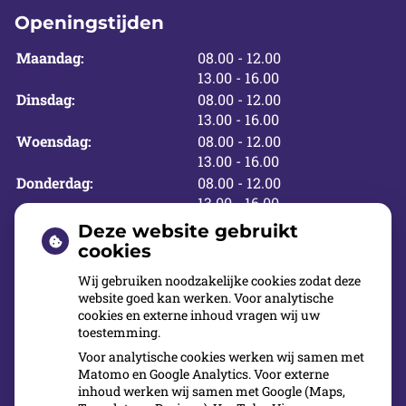
Openingstijden
tot
Maandag:
08.00
- 12.00
tot
13.00
- 16.00
tot
Dinsdag:
08.00
- 12.00
tot
13.00
- 16.00
tot
Woensdag:
08.00
- 12.00
tot
13.00
- 16.00
tot
Donderdag:
08.00
- 12.00
tot
13.00
- 16.00
tot
Vrijdag:
08.00
- 12.00
Deze website gebruikt
tot
13.00
- 16.00
cookies
Wij gebruiken noodzakelijke cookies zodat deze
website goed kan werken. Voor analytische
Buiten openingstijden
cookies en externe inhoud vragen wij uw
toestemming.
U kunt in de weekenden en vakanties met
Voor analytische cookies werken wij samen met
pijnklachten terecht bij de Tandartsenpost op de
Matomo en Google Analytics. Voor externe
inhoud werken wij samen met Google (Maps,
Aalsterweg 108, in Eindhoven. Tel. nr.:
0900-1515
.